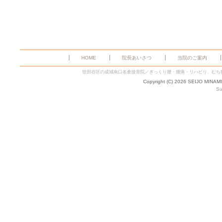
HOME
院長あいさつ
当院のご案内
世田谷区の成城南口名倉接骨院／ぎっくり腰・腰痛・リハビリ、むち
Copyright (C) 2026 SEIJO MINAM
Su