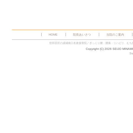
HOME
院長あいさつ
当院のご案内
世田谷区の成城南口名倉接骨院／ぎっくり腰・腰痛・リハビリ、むち
Copyright (C) 2026 SEIJO MINAM
Su