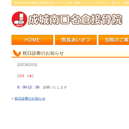
世田谷区の成城南口名倉接骨院／ぎっくり腰・腰痛・リハビリ、むち打ち・肩こり・肉離
祝日診療のお知らせ
[2023/02/15]
2/
23
(
木
)
9：00-12：30
診療いたします
«
祝日診療のお知らせ