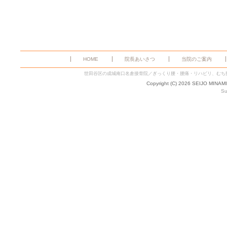
HOME
院長あいさつ
当院のご案内
世田谷区の成城南口名倉接骨院／ぎっくり腰・腰痛・リハビリ、むち
Copyright (C) 2026 SEIJO MINAM
Su