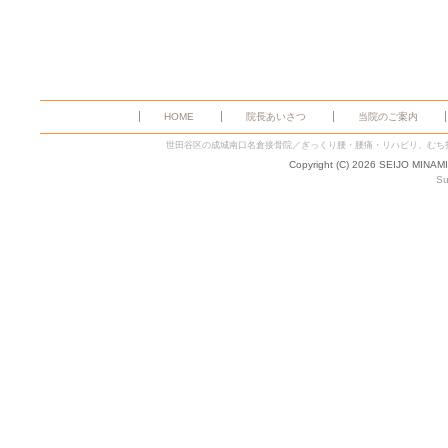
HOME
院長あいさつ
当院のご案内
世田谷区の成城南口名倉接骨院／ぎっくり腰・腰痛・リハビリ、むち
Copyright (C) 2026 SEIJO MINAM
Su