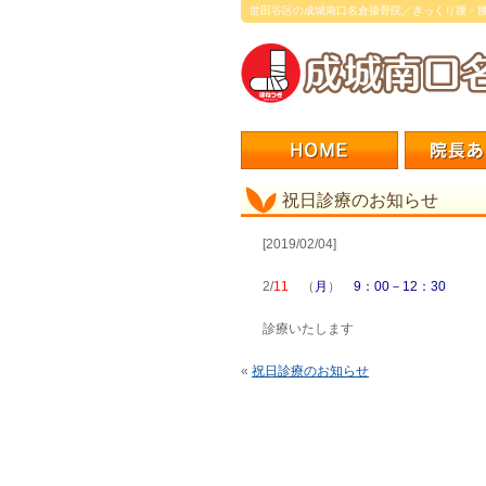
世田谷区の成城南口名倉接骨院／ぎっくり腰・
祝日診療のお知らせ
[2019/02/04]
2/
11
（
月
）
9：00－12：30
診療いたします
«
祝日診療のお知らせ