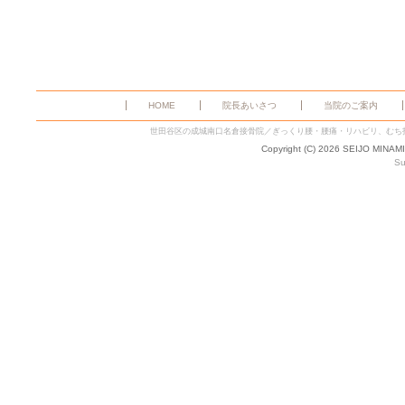
HOME
院長あいさつ
当院のご案内
世田谷区の成城南口名倉接骨院／ぎっくり腰・腰痛・リハビリ、むち
Copyright (C) 2026 SEIJO MINAM
Su