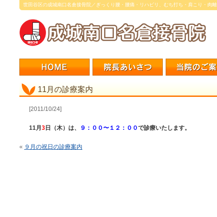
世田谷区の成城南口名倉接骨院／ぎっくり腰・腰痛・リハビリ、むち打ち・肩こり・肉離
11月の診療案内
[2011/10/24]
11月
3
日（木）は、
９：００〜１２：００
で診療いたします。
«
９月の祝日の診療案内