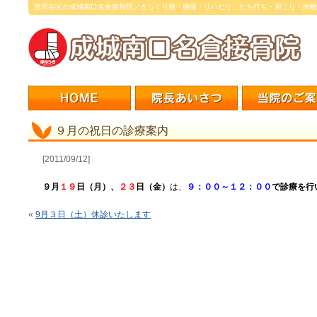
世田谷区の成城南口名倉接骨院／ぎっくり腰・腰痛・リハビリ、むち打ち・肩こり・肉離
９月の祝日の診療案内
[2011/09/12]
９月
１９
日（月）、
２３
日（金）
は、
９：００～１２：００
で診療を行
«
9月３日（土）休診いたします