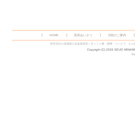
HOME
院長あいさつ
当院のご案内
世田谷区の成城南口名倉接骨院／ぎっくり腰・腰痛・リハビリ、むち
Copyright (C) 2026 SEIJO MINAM
Su