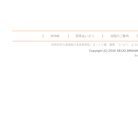
HOME
院長あいさつ
当院のご案内
世田谷区の成城南口名倉接骨院／ぎっくり腰・腰痛・リハビリ、むち
Copyright (C) 2026 SEIJO MINAM
Su