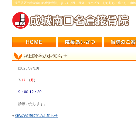
世田谷区の成城南口名倉接骨院／ぎっくり腰・腰痛・リハビリ、むち打ち・肩こり・肉離
祝日診療のお知らせ
[2023/07/10]
7/
17
(
月
)
9：00-12：30
診療いたします。
«
GWの診療時間のお知らせ