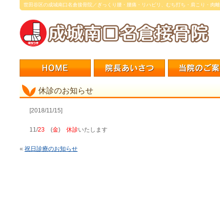
世田谷区の成城南口名倉接骨院／ぎっくり腰・腰痛・リハビリ、むち打ち・肩こり・肉離
休診のお知らせ
[2018/11/15]
11/
23
(
金
)
休診
いたします
«
祝日診療のお知らせ