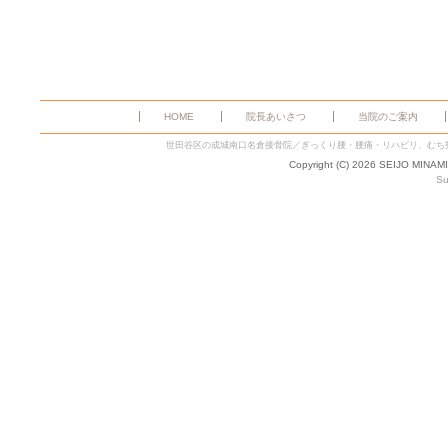
HOME
院長あいさつ
当院のご案内
世田谷区の成城南口名倉接骨院／ぎっくり腰・腰痛・リハビリ、むち
Copyright (C) 2026 SEIJO MINAM
Su