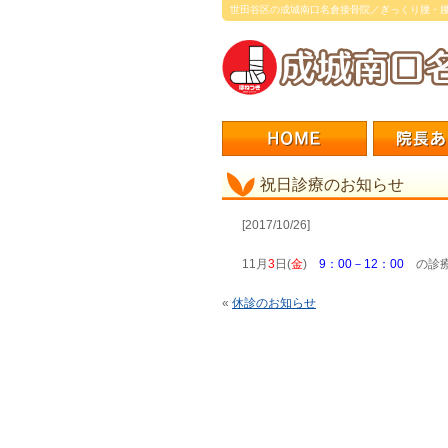
世田谷区の成城南口名倉接骨院／ぎっくり腰・
祝日診療のお知らせ
[2017/10/26]
11月
3
日(
金
)
9：00－12：00
の診療
«
休診のお知らせ