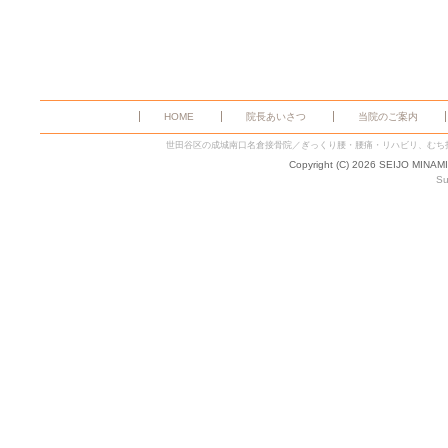
HOME
院長あいさつ
当院のご案内
世田谷区の成城南口名倉接骨院／ぎっくり腰・腰痛・リハビリ、むち
Copyright (C) 2026 SEIJO MINAM
Su